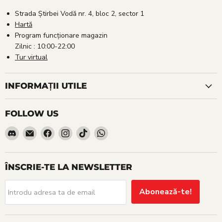
Strada Știrbei Vodă nr. 4, bloc 2, sector 1
Hartă
Program funcționare magazin
Zilnic : 10:00-22:00
Tur virtual
INFORMAȚII UTILE
FOLLOW US
Find
Email
Find
Find
Find
Find
us
Red
us
us
us
us
on
Goblin
on
on
on
on
Discord
Facebook
Instagram
TikTok
WhatsApp
ÎNSCRIE-TE LA NEWSLETTER
Abonează-te!
Introdu adresa ta de email