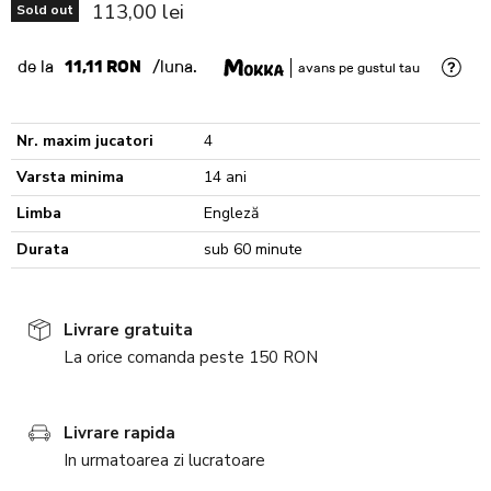
Current price
113,00 lei
Sold out
de la
11,11 RON
/luna.
avans pe gustul tau
Nr. maxim jucatori
4
Varsta minima
14 ani
Limba
Engleză
Durata
sub 60 minute
Livrare gratuita
La orice comanda peste 150 RON
Livrare rapida
In urmatoarea zi lucratoare