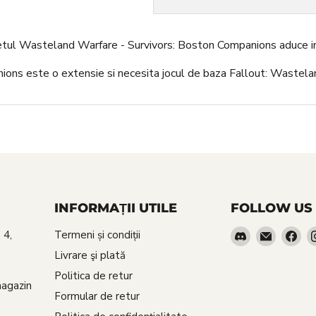
etul Wasteland Warfare - Survivors: Boston Companions aduce in jo
ons este o extensie si necesita jocul de baza Fallout: Wastela
INFORMAȚII UTILE
FOLLOW US
Find
Email
Fin
 4,
Termeni și condiții
us
Red
us
Livrare şi plată
on
Goblin
on
Politica de retur
Discord
Fa
magazin
Formular de retur