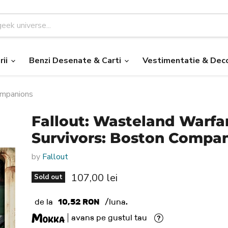
rii
Benzi Desenate & Carti
Vestimentatie & Deco
ompanions
Fallout: Wasteland Warfar
Survivors: Boston Compa
by
Fallout
Current price
107,00 lei
Sold out
de la
10,52 RON
/luna.
avans pe gustul tau