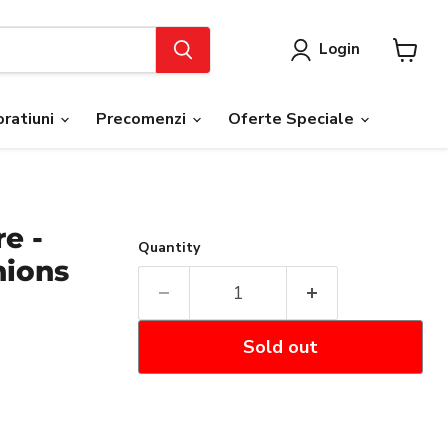
Login
View
cart
ratiuni
Precomenzi
Oferte Speciale
e -
Quantity
nions
Sold out