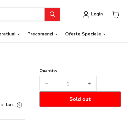
Login
View
cart
ratiuni
Precomenzi
Oferte Speciale
Quantity
Sold out
ul tau