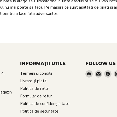
 un bataus alege sa-l transforme in tinta atacurilor sale. Evan ince
rul nu mai poate sa taca. Pe masura ce sunt asaltati de pirati si ap
 pentru a face fata adversarilor.
INFORMAȚII UTILE
FOLLOW US
Find
Email
Fin
 4,
Termeni și condiții
us
Red
us
Livrare şi plată
on
Goblin
on
Politica de retur
Discord
Fa
magazin
Formular de retur
Politica de confidenţialitate
Politica de securitate