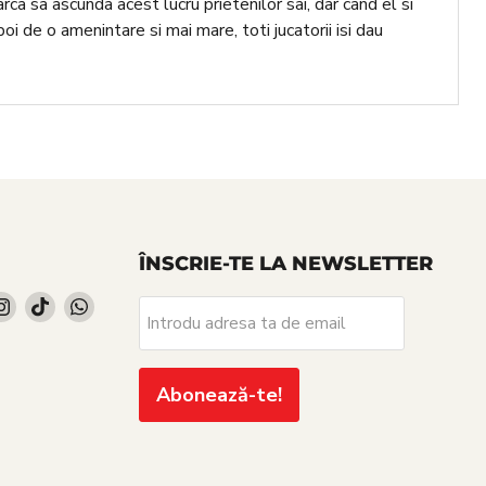
arca sa ascunda acest lucru prietenilor sai, dar cand el si
oi de o amenintare si mai mare, toti jucatorii isi dau
ÎNSCRIE-TE LA NEWSLETTER
d
Find
Find
Find
Introdu adresa ta de email
us
us
us
on
on
on
cebook
Instagram
TikTok
WhatsApp
Abonează-te!