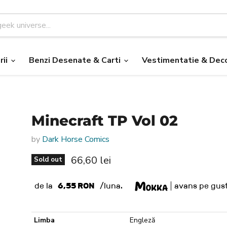
rii
Benzi Desenate & Carti
Vestimentatie & Deco
Minecraft TP Vol 02
by
Dark Horse Comics
Current price
66,60 lei
Sold out
de la
6,55 RON
/luna.
avans pe gust
Limba
Engleză