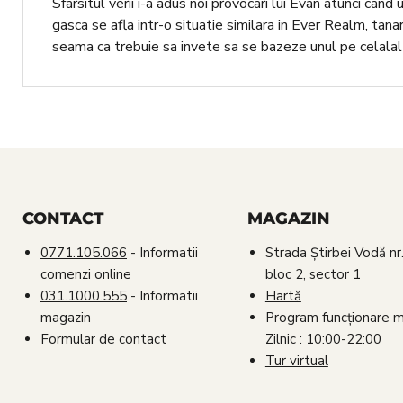
Sfarsitul verii i-a adus noi provocari lui Evan atunci cand
gasca se afla intr-o situatie similara in Ever Realm, tana
seama ca trebuie sa invete sa se bazeze unul pe celalalt
CONTACT
MAGAZIN
0771.105.066
- Informatii
Strada Știrbei Vodă nr.
comenzi online
bloc 2, sector 1
031.1000.555
- Informatii
Hartă
magazin
Program funcționare 
Formular de contact
Zilnic : 10:00-22:00
Tur virtual