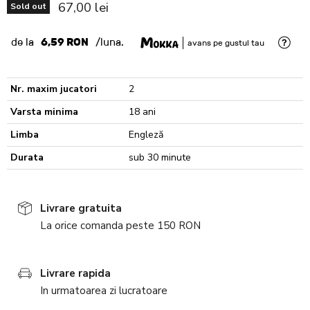
Current price
67,00 lei
Sold out
de la
6,59 RON
/luna.
avans pe gustul tau
Nr. maxim jucatori
2
Varsta minima
18 ani
Limba
Engleză
Durata
sub 30 minute
Livrare gratuita
La orice comanda peste 150 RON
Livrare rapida
In urmatoarea zi lucratoare