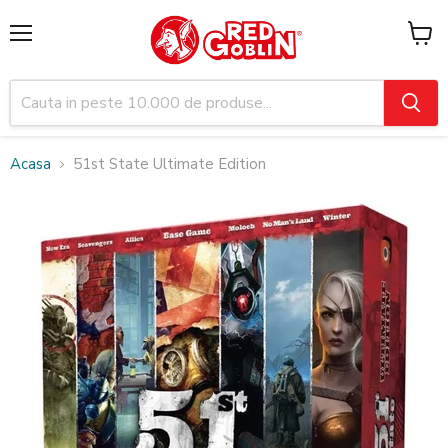
Meniu
Vezi
cosul
Acasa
51st State Ultimate Edition