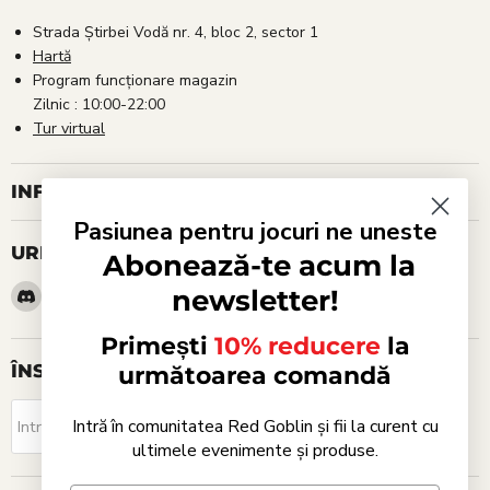
Strada Știrbei Vodă nr. 4, bloc 2, sector 1
Hartă
Program funcționare magazin
Zilnic : 10:00-22:00
Tur virtual
INFORMAȚII UTILE
Pasiunea pentru jocuri ne uneste
URMARESTE-NE
Abonează-te acum la
Gasiti-
Email
Gasiti-
Gasiti-
Gasiti-
Gasiti-
newsletter!
ne
Red
ne
ne
ne
ne
pe
Goblin
pe
pe
pe
pe
Primești
10% reducere
la
Discord
Facebook
Instagram
TikTok
WhatsApp
ÎNSCRIE-TE LA NEWSLETTER
următoarea comandă
Aboneaza-te!
Intră în comunitatea Red Goblin și fii la curent cu
Introdu adresa de email
ultimele evenimente și produse.