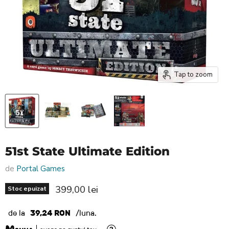
Tap to zoom
51st State Ultimate Edition
de
Portal Games
Pret nou
399,00 lei
Stoc epuizat
de la
39,24 RON
/luna.