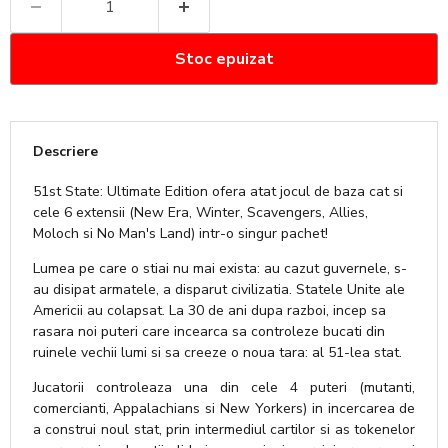
Stoc epuizat
Descriere
51st State: Ultimate Edition ofera atat jocul de baza cat si
cele 6 extensii (New Era, Winter, Scavengers, Allies,
Moloch si No Man's Land) intr-o singur pachet!
Lumea pe care o stiai nu mai exista: au cazut guvernele, s-
au disipat armatele, a disparut civilizatia. Statele Unite ale
Americii au colapsat. La 30 de ani dupa razboi, incep sa
rasara noi puteri care incearca sa controleze bucati din
ruinele vechii lumi si sa creeze o noua tara: al 51-lea stat.
Jucatorii controleaza una din cele 4 puteri (mutanti,
comercianti, Appalachians si New Yorkers) in incercarea de
a construi noul stat, prin intermediul cartilor si as tokenelor