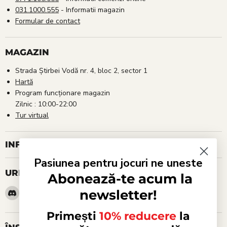
031.1000.555
- Informatii magazin
Formular de contact
MAGAZIN
Strada Știrbei Vodă nr. 4, bloc 2, sector 1
Hartă
Program funcționare magazin
Zilnic : 10:00-22:00
Tur virtual
INFORMAȚII UTILE
Pasiunea pentru jocuri ne uneste
URMARESTE-NE
Abonează-te acum la
Gasiti-
Email
Gasiti-
Gasiti-
Gasiti-
Gasiti-
newsletter!
ne
Red
ne
ne
ne
ne
pe
Goblin
pe
pe
pe
pe
Primești
10% reducere
la
Discord
Facebook
Instagram
TikTok
WhatsApp