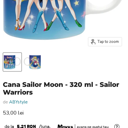
Tap to zoom
Cana Sailor Moon - 320 ml - Sailor
Warriors
de
ABYstyle
Pret nou
53,00 lei
de la
5,21 RON
/luna.
avans pe gustul tau