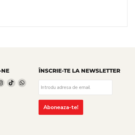
-NE
ÎNSCRIE-TE LA NEWSLETTER
iti-
Gasiti-
Gasiti-
Gasiti-
Introdu adresa de email
ne
ne
ne
pe
pe
pe
cebook
Instagram
TikTok
WhatsApp
Aboneaza-te!