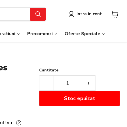
Intra in cont
Vezi
cosul
ratiuni
Precomenzi
Oferte Speciale
es
Cantitate
Stoc epuizat
ul tau