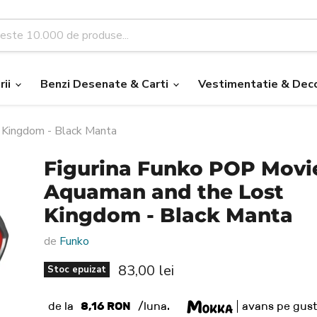
rii
Benzi Desenate & Carti
Vestimentatie & Deco
 Kingdom - Black Manta
Figurina Funko POP Movi
Aquaman and the Lost
Kingdom - Black Manta
de
Funko
Pret nou
83,00 lei
Stoc epuizat
de la
8,16 RON
/luna.
avans pe gust