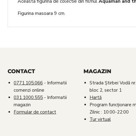
Aceasta figurina de colectie din filmul
Aquaman and t
Figurina masoara 9 cm.
CONTACT
MAGAZIN
0771.105.066
- Informatii
Strada Știrbei Vodă nr.
comenzi online
bloc 2, sector 1
031.1000.555
- Informatii
Hartă
magazin
Program funcționare 
Formular de contact
Zilnic : 10:00-22:00
Tur virtual