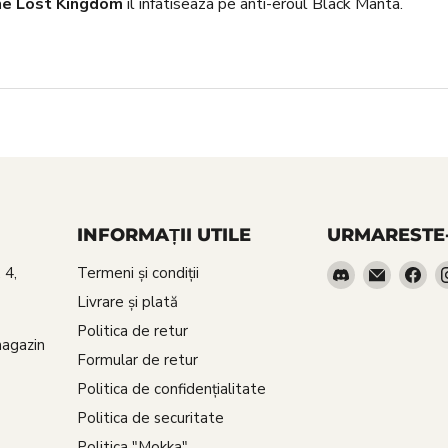
he Lost Kingdom
il infatiseaza pe anti-eroul Black Manta.
INFORMAȚII UTILE
URMARESTE
Gasiti-
Email
Gas
 4,
Termeni și condiții
ne
Red
ne
Livrare şi plată
pe
Goblin
pe
Politica de retur
Discord
Fa
magazin
Formular de retur
Politica de confidenţialitate
Politica de securitate
Politica "Mokka"