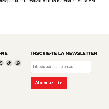
Mousepad-ul este realizat dintr-un material de calitate si
-NE
ÎNSCRIE-TE LA NEWSLETTER
iti-
Gasiti-
Gasiti-
Gasiti-
Introdu adresa de email
ne
ne
ne
pe
pe
pe
cebook
Instagram
TikTok
WhatsApp
Aboneaza-te!