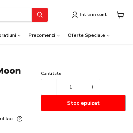
Intra in cont
Vezi
cosul
ratiuni
Precomenzi
Oferte Speciale
 Moon
Cantitate
Stoc epuizat
ul tau