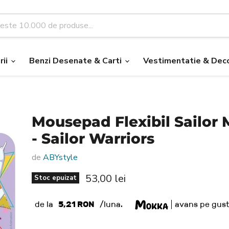
rii
Benzi Desenate & Carti
Vestimentatie & Deco
Mousepad Flexibil Sailor
- Sailor Warriors
de
ABYstyle
Pret nou
53,00 lei
Stoc epuizat
de la
5,21 RON
/luna.
avans pe gust