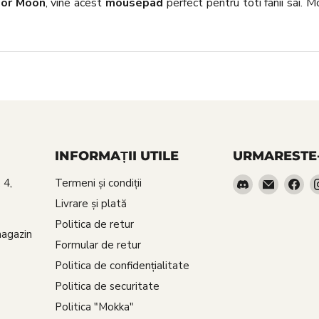
lor Moon
, vine acest
mousepad
perfect pentru toti fanii sai. 
INFORMAȚII UTILE
URMARESTE
Gasiti-
Email
Gas
 4,
Termeni și condiții
ne
Red
ne
Livrare şi plată
pe
Goblin
pe
Politica de retur
Discord
Fa
magazin
Formular de retur
Politica de confidenţialitate
Politica de securitate
Politica "Mokka"